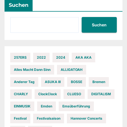
Suchen
Suchen
257ERS
2022
2024
AKA AKA
Alles Macht Dann Sinn
ALLIGATOAH
Anderer Tag
ASUKA III
BOSSE
Bremen
CHARLY
ClockClock
CLUESO
DIGITALISM
EINMUSIK
Emden
Emsüberführung
Festival
Festivalsaison
Hannover Concerts