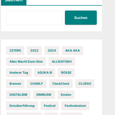
Suchen
257ERS
2022
2024
AKA AKA
Alles Macht Dann Sinn
ALLIGATOAH
Anderer Tag
ASUKA III
BOSSE
Bremen
CHARLY
ClockClock
CLUESO
DIGITALISM
EINMUSIK
Emden
Emsüberführung
Festival
Festivalsaison