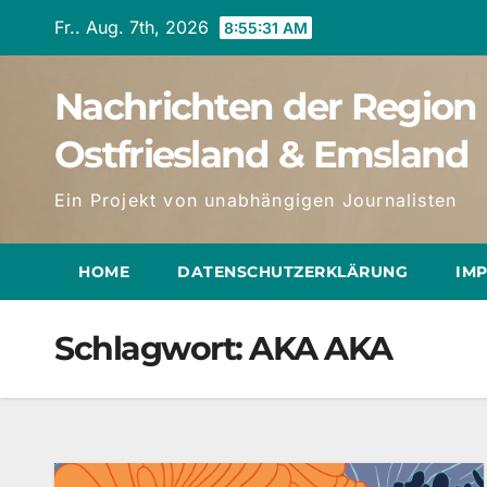
Zum
Fr.. Aug. 7th, 2026
8:55:32 AM
Inhalt
springen
Nachrichten der Region
Ostfriesland & Emsland
Ein Projekt von unabhängigen Journalisten
HOME
DATENSCHUTZERKLÄRUNG
IM
Schlagwort:
AKA AKA