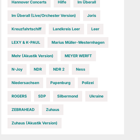
Hannover Concerts
Hilfe
Im Überall
Im Überall (Live/Orchester Version)
Joris
Kreuzfahrtschiff
Landkreis Leer
Leer
LEXY & K-PAUL
Marius Müller-Westernhagen
Mehr (Akustik Version)
MEYER WERFT
N-Joy
NDR
NDR 2
Ness
Niedersachsen
Papenburg
Polizei
ROGERS
SDP
Silbermond
Ukraine
ZEBRAHEAD
Zuhaus
Zuhaus (Akustik Version)