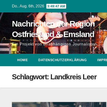
Zum
Do.. Aug. 6th, 2026
3:49:49 AM
Inhalt
springen
Nachrichten der Region
Ostfriesland & Emsland
Ein Projekt von unabhängigen Journalisten
HOME
DATENSCHUTZERKLÄRUNG
IMPR
Schlagwort:
Landkreis Leer