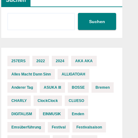
Suchen
Suchen
257ERS
2022
2024
AKA AKA
Alles Macht Dann Sinn
ALLIGATOAH
Anderer Tag
ASUKA III
BOSSE
Bremen
CHARLY
ClockClock
CLUESO
DIGITALISM
EINMUSIK
Emden
Emsüberführung
Festival
Festivalsaison