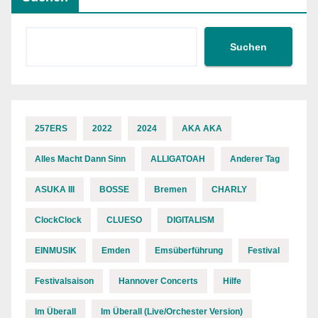
Suchen
257ERS
2022
2024
AKA AKA
Alles Macht Dann Sinn
ALLIGATOAH
Anderer Tag
ASUKA III
BOSSE
Bremen
CHARLY
ClockClock
CLUESO
DIGITALISM
EINMUSIK
Emden
Emsüberführung
Festival
Festivalsaison
Hannover Concerts
Hilfe
Im Überall
Im Überall (Live/Orchester Version)