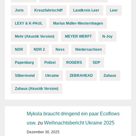
Joris
Kreuzfahrtschiff
Landkreis Leer
Leer
LEXY & K-PAUL
Marius Müller-Westernhagen
Mehr (Akustik Version)
MEYER WERFT
N-Joy
NDR
NDR 2
Ness
Niedersachsen
Papenburg
Polizei
ROGERS
SDP
Silbermond
Ukraine
ZEBRAHEAD
Zuhaus
Zuhaus (Akustik Version)
Mykola braucht dringend ein paar Ecoflows
usw.
zu
Weihnachtsbericht Ukraine 2025
Dezember 30, 2025