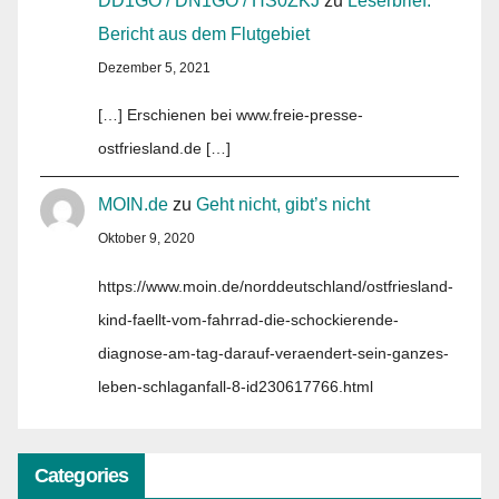
DD1GO / DN1GO / HS0ZKJ
zu
Leserbrief:
Bericht aus dem Flutgebiet
Dezember 5, 2021
[…] Erschienen bei www.freie-presse-
ostfriesland.de […]
MOIN.de
zu
Geht nicht, gibt’s nicht
Oktober 9, 2020
https://www.moin.de/norddeutschland/ostfriesland-
kind-faellt-vom-fahrrad-die-schockierende-
diagnose-am-tag-darauf-veraendert-sein-ganzes-
leben-schlaganfall-8-id230617766.html
Categories