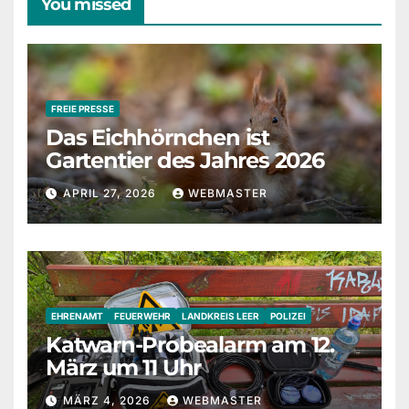
You missed
FREIE PRESSE
Das Eichhörnchen ist
Gartentier des Jahres 2026
APRIL 27, 2026
WEBMASTER
EHRENAMT
FEUERWEHR
LANDKREIS LEER
POLIZEI
Katwarn-Probealarm am 12.
März um 11 Uhr
MÄRZ 4, 2026
WEBMASTER