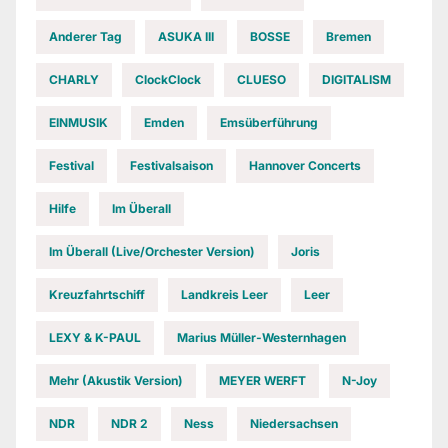
Anderer Tag
ASUKA III
BOSSE
Bremen
CHARLY
ClockClock
CLUESO
DIGITALISM
EINMUSIK
Emden
Emsüberführung
Festival
Festivalsaison
Hannover Concerts
Hilfe
Im Überall
Im Überall (Live/Orchester Version)
Joris
Kreuzfahrtschiff
Landkreis Leer
Leer
LEXY & K-PAUL
Marius Müller-Westernhagen
Mehr (Akustik Version)
MEYER WERFT
N-Joy
NDR
NDR 2
Ness
Niedersachsen