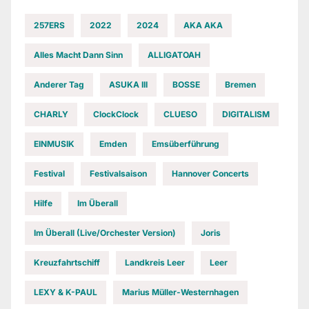
257ERS
2022
2024
AKA AKA
Alles Macht Dann Sinn
ALLIGATOAH
Anderer Tag
ASUKA III
BOSSE
Bremen
CHARLY
ClockClock
CLUESO
DIGITALISM
EINMUSIK
Emden
Emsüberführung
Festival
Festivalsaison
Hannover Concerts
Hilfe
Im Überall
Im Überall (Live/Orchester Version)
Joris
Kreuzfahrtschiff
Landkreis Leer
Leer
LEXY & K-PAUL
Marius Müller-Westernhagen