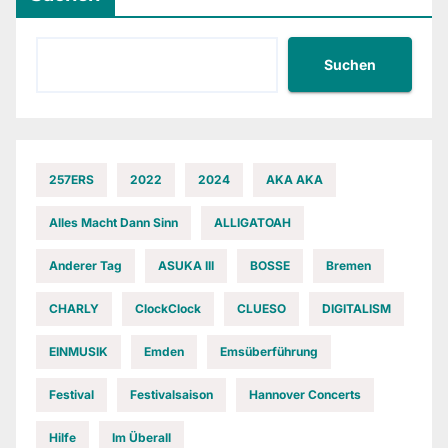
Suchen
257ERS
2022
2024
AKA AKA
Alles Macht Dann Sinn
ALLIGATOAH
Anderer Tag
ASUKA III
BOSSE
Bremen
CHARLY
ClockClock
CLUESO
DIGITALISM
EINMUSIK
Emden
Emsüberführung
Festival
Festivalsaison
Hannover Concerts
Hilfe
Im Überall