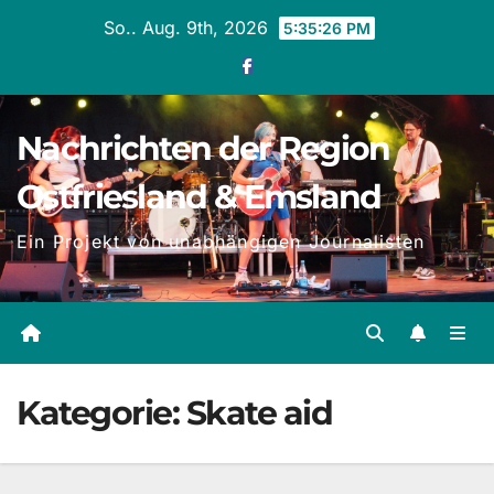
Zum
So.. Aug. 9th, 2026
5:35:27 PM
Inhalt
springen
Nachrichten der Region
Ostfriesland & Emsland
Ein Projekt von unabhängigen Journalisten
Kategorie:
Skate aid