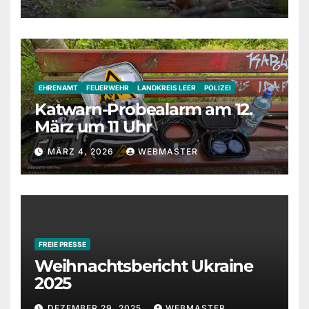
EHRENAMT
FEUERWEHR
LANDKREIS LEER
POLIZEI
Katwarn-Probealarm am 12.
März um 11 Uhr
MÄRZ 4, 2026
WEBMASTER
FREIE PRESSE
Weihnachtsbericht Ukraine
2025
DEZEMBER 29, 2025
WEBMASTER