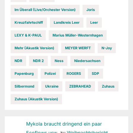
Im Überall (Live/Orchester Version)
Joris
Kreuzfahrtschiff
Landkreis Leer
Leer
LEXY & K-PAUL
Marius Müller-Westernhagen
Mehr (Akustik Version)
MEYER WERFT
N-Joy
NDR
NDR 2
Ness
Niedersachsen
Papenburg
Polizei
ROGERS
SDP
Silbermond
Ukraine
ZEBRAHEAD
Zuhaus
Zuhaus (Akustik Version)
Mykola braucht dringend ein paar
Ecoflows usw.
zu
Weihnachtsbericht