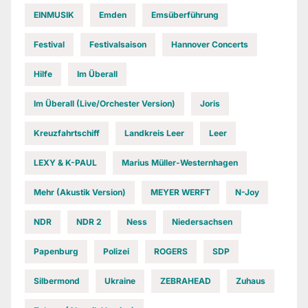
EINMUSIK
Emden
Emsüberführung
Festival
Festivalsaison
Hannover Concerts
Hilfe
Im Überall
Im Überall (Live/Orchester Version)
Joris
Kreuzfahrtschiff
Landkreis Leer
Leer
LEXY & K-PAUL
Marius Müller-Westernhagen
Mehr (Akustik Version)
MEYER WERFT
N-Joy
NDR
NDR 2
Ness
Niedersachsen
Papenburg
Polizei
ROGERS
SDP
Silbermond
Ukraine
ZEBRAHEAD
Zuhaus