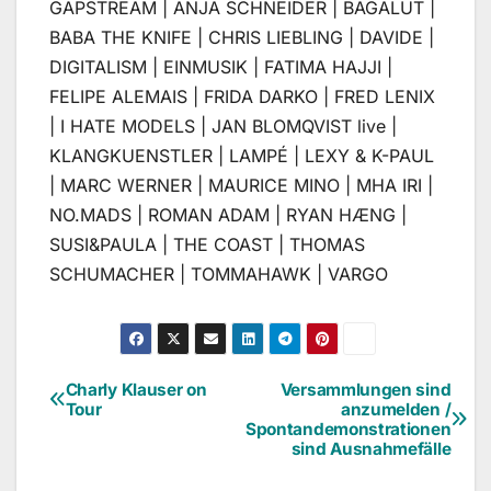
GAPSTREAM | ANJA SCHNEIDER | BAGALUT |
BABA THE KNIFE | CHRIS LIEBLING | DAVIDE |
DIGITALISM | EINMUSIK | FATIMA HAJJI |
FELIPE ALEMAIS | FRIDA DARKO | FRED LENIX
| I HATE MODELS | JAN BLOMQVIST live |
KLANGKUENSTLER | LAMPÉ | LEXY & K-PAUL
| MARC WERNER | MAURICE MINO | MHA IRI |
NO.MADS | ROMAN ADAM | RYAN HÆNG |
SUSI&PAULA | THE COAST | THOMAS
SCHUMACHER | TOMMAHAWK | VARGO
Charly Klauser on
Versammlungen sind
Beitragsnavigation
Tour
anzumelden /
Spontandemonstrationen
sind Ausnahmefälle