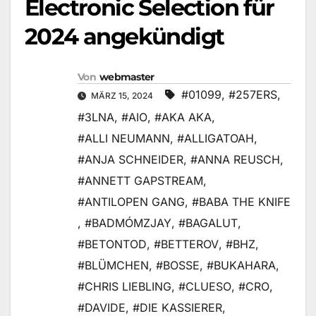
Electronic Selection für
2024 angekündigt
Von
webmaster
#01099
,
#257ERS
,
MÄRZ 15, 2024
#3LNA
,
#AIO
,
#AKA AKA
,
#ALLI NEUMANN
,
#ALLIGATOAH
,
#ANJA SCHNEIDER
,
#ANNA REUSCH
,
#ANNETT GAPSTREAM
,
#ANTILOPEN GANG
,
#BABA THE KNIFE
,
#BADMÓMZJAY
,
#BAGALUT
,
#BETONTOD
,
#BETTEROV
,
#BHZ
,
#BLÜMCHEN
,
#BOSSE
,
#BUKAHARA
,
#CHRIS LIEBLING
,
#CLUESO
,
#CRO
,
#DAVIDE
,
#DIE KASSIERER
,