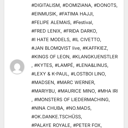
#DIGITALISM
,
#DOMIZIANA
,
#DONOTS
,
#EINMUSIK
,
#FATIMA HAJJI
,
#FELIPE ALEMAIS
,
#Festival
,
#FRED LENIX
,
#FRIDA DARKO
,
#I HATE MODELS
,
#IL CIVETTO
,
#JAN BLOMQVIST live
,
#KAFFKIEZ
,
#KINGS OF LEON
,
#KLANGKUENSTLER
,
#KYTES
,
#LAMPÉ
,
#LENA&LINUS
,
#LEXY & K-PAUL
,
#LOSTBOI LINO
,
#MADSEN
,
#MARC WERNER
,
#MARIYBU
,
#MAURICE MINO
,
#MHA IRI
,
#MONSTERS OF LIEDERMACHING
,
#NINA CHUBA
,
#NO.MADS
,
#OK.DANKE.TSCHÜSS
,
#PALAYE ROYALE
,
#PETER FOX
,