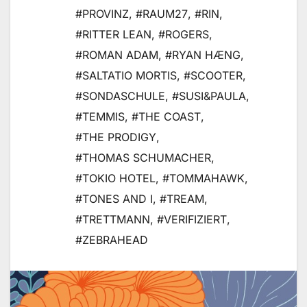
#PROVINZ
,
#RAUM27
,
#RIN
,
#RITTER LEAN
,
#ROGERS
,
#ROMAN ADAM
,
#RYAN HÆNG
,
#SALTATIO MORTIS
,
#SCOOTER
,
#SONDASCHULE
,
#SUSI&PAULA
,
#TEMMIS
,
#THE COAST
,
#THE PRODIGY
,
#THOMAS SCHUMACHER
,
#TOKIO HOTEL
,
#TOMMAHAWK
,
#TONES AND I
,
#TREAM
,
#TRETTMANN
,
#VERIFIZIERT
,
#ZEBRAHEAD