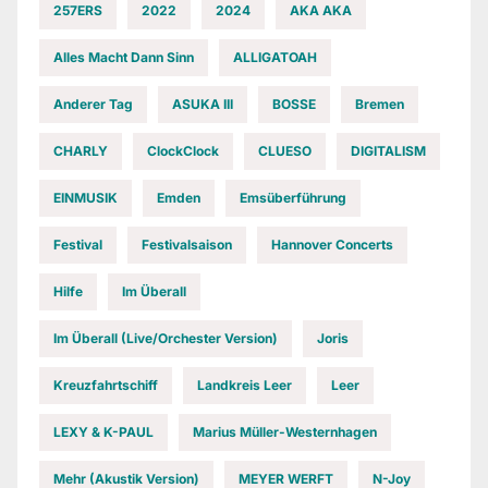
257ERS
2022
2024
AKA AKA
Alles Macht Dann Sinn
ALLIGATOAH
Anderer Tag
ASUKA III
BOSSE
Bremen
CHARLY
ClockClock
CLUESO
DIGITALISM
EINMUSIK
Emden
Emsüberführung
Festival
Festivalsaison
Hannover Concerts
Hilfe
Im Überall
Im Überall (Live/Orchester Version)
Joris
Kreuzfahrtschiff
Landkreis Leer
Leer
LEXY & K-PAUL
Marius Müller-Westernhagen
Mehr (Akustik Version)
MEYER WERFT
N-Joy