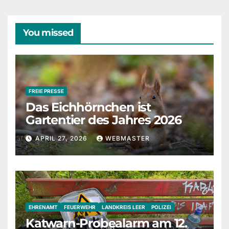
You missed
FREIE PRESSE
Das Eichhörnchen ist
Gartentier des Jahres 2026
APRIL 27, 2026
WEBMASTER
EHRENAMT
FEUERWEHR
LANDKREIS LEER
POLIZEI
Katwarn-Probealarm am 12.