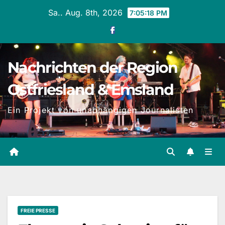
Zum
Sa.. Aug. 8th, 2026
7:05:19 PM
Inhalt
springen
Nachrichten der Region
Ostfriesland & Emsland
Ein Projekt von unabhängigen Journalisten
FREIE PRESSE