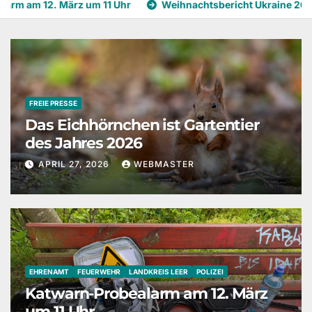
 11 Uhr
Weihnachtsbericht Ukraine 2025
GUNS N‘ ROS
FREIE PRESSE
Das Eichhörnchen ist Gartentier
des Jahres 2026
APRIL 27, 2026
WEBMASTER
EHRENAMT
FEUERWEHR
LANDKREIS LEER
POLIZEI
Katwarn-Probealarm am 12. März
um 11 Uhr