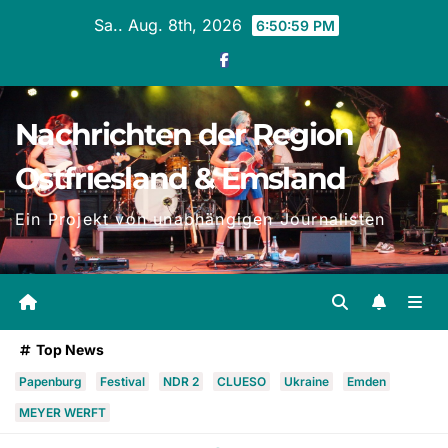
Zum
Sa.. Aug. 8th, 2026
6:51:01 PM
Inhalt
springen
Nachrichten der Region
Ostfriesland & Emsland
Ein Projekt von unabhängigen Journalisten
Top News
Papenburg
Festival
NDR 2
CLUESO
Ukraine
Emden
MEYER WERFT