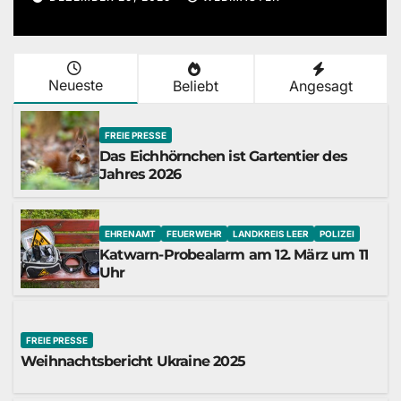
Neueste
Beliebt
Angesagt
FREIE PRESSE
Das Eichhörnchen ist Gartentier des
Jahres 2026
EHRENAMT
FEUERWEHR
LANDKREIS LEER
POLIZEI
Katwarn-Probealarm am 12. März um 11
Uhr
FREIE PRESSE
Weihnachtsbericht Ukraine 2025