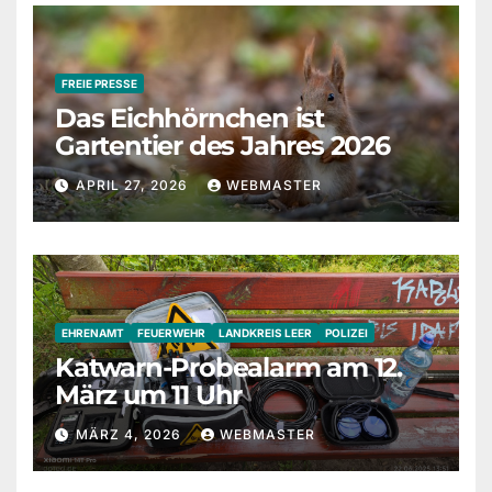
FREIE PRESSE
Das Eichhörnchen ist
Gartentier des Jahres 2026
APRIL 27, 2026
WEBMASTER
EHRENAMT
FEUERWEHR
LANDKREIS LEER
POLIZEI
Katwarn-Probealarm am 12.
März um 11 Uhr
MÄRZ 4, 2026
WEBMASTER