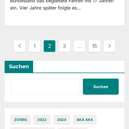
Bundesland das begleitete Fahren mit 17 Jahren
ein. Vier Jahre später folgte es…
Seitennummerierung
1
2
3
…
15
der
Suchen
Beiträge
Suchen
257ERS
2022
2024
AKA AKA