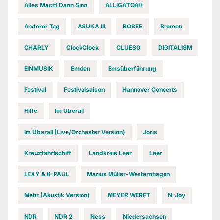
Alles Macht Dann Sinn
ALLIGATOAH
Anderer Tag
ASUKA III
BOSSE
Bremen
CHARLY
ClockClock
CLUESO
DIGITALISM
EINMUSIK
Emden
Emsüberführung
Festival
Festivalsaison
Hannover Concerts
Hilfe
Im Überall
Im Überall (Live/Orchester Version)
Joris
Kreuzfahrtschiff
Landkreis Leer
Leer
LEXY & K-PAUL
Marius Müller-Westernhagen
Mehr (Akustik Version)
MEYER WERFT
N-Joy
NDR
NDR 2
Ness
Niedersachsen