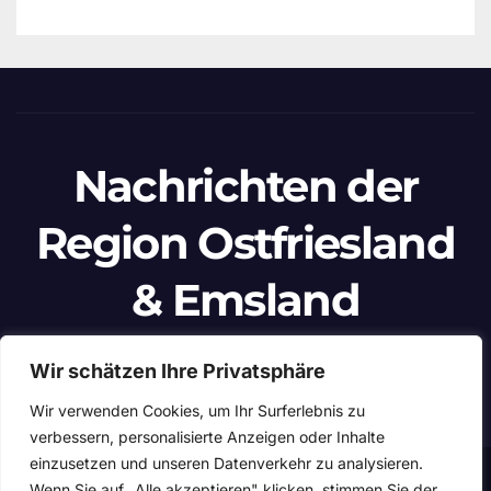
Nachrichten der
Region Ostfriesland
& Emsland
Ein Projekt von unabhängigen Journalisten
Wir schätzen Ihre Privatsphäre
Wir verwenden Cookies, um Ihr Surferlebnis zu
verbessern, personalisierte Anzeigen oder Inhalte
einzusetzen und unseren Datenverkehr zu analysieren.
Stolz präsentiert von WordPress
|
Theme: Newspaperex von
Wenn Sie auf „Alle akzeptieren" klicken, stimmen Sie der